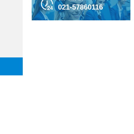

021-57860116