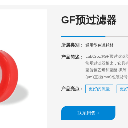
GF预过滤器
所属类别：
通用型色谱耗材
LabCroz®GF预
产品简述：
常规过滤器相比，它具
聚偏氟乙烯和聚醚 砜等
(μm)直径(mm)包装货号
产品亮点：
更好的流量
更
联系销售 +