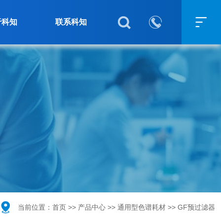



于科知
联系科知

当前位置：
首页
>>
产品中心
>>
通用型色谱耗材
>>
GF预过滤器